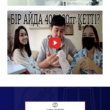
ПОЛИТОЛОГИЯ И ГОСУДАРСТВЕННОЕ
УПРАВЛЕНИЕ
ПРАВО
ПСИХОЛОГИЧЕСКАЯ КОНСУЛЬТАЦИЯ И
РУКОВОДСТВО
РИСУНОК И ЖИВОПИСЬ
РУКОВОДСТВО ТУРИЗМА
РУССКИЙ ЯЗЫК И ЛИТЕРАТУРА (РУССКИЙ)
СКУЛЬПТУРА
СОЦИАЛЬНАЯ СЛУЖБА
СОЦИОЛОГИЯ
СТЕКЛОВЫДУВАНИЕ
СЦЕНИЧЕСКОЕ ИСКУССТВО
ТРУДОВАЯ ЭКОНОМИКА И ПРОМЫШЛЕННЫЕ
ОТНОШЕНИЯ
ТУРЕЦКАЯ МУЗЫКА
ТУРЕЦКИЙ ЯЗЫК И ЛИТЕРАТУРА
УПРАВЛЕНИЕ ТУРИЗМОМ
ФАРМАЦЕВТИКА
ФИЛОСОФИЯ
ФИНАНСЫ И УЧЕТ
ХУДОЖЕСТВЕННАЯ КЕРАМИКА