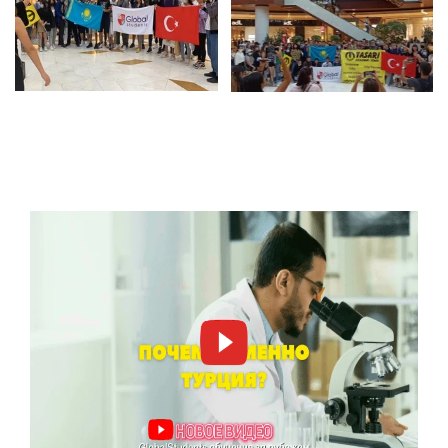
МЕТОДИКА ПРЕПОДАВАНИЯ АНГЛИЙСКОГО
ЯЗЫКА
МЕТОДИКА ПРЕПОДАВАНИЯ КОМПЬЮТЕРНЫХ И
ОБРАЗОВАТЕЛЬНЫХ ТЕХНОЛОГИЙ
МЕТОДИКА ПРЕПОДАВАНИЯ МАТЕМАТИКИ В
НАЧАЛЬНОЙ ШКОЛЕ
МЕТОДИКА ПРЕПОДАВАНИЯ НЕМЕЦКОГО ЯЗЫКА
МЕТОДИКА ПРЕПОДАВАНИЯ РИСУНКА И
ЖИВОПИСИ
МЕТОДИКА ПРЕПОДАВАНИЯ СОЦИАЛЬНЫХ НАУК
МЕТОДИКА ПРЕПОДАВАНИЯ ФРАНЦУЗСКОГО
ЯЗЫКА
МУЗЫКА
МУЗЫКОЛОГИЯ
МУЛЬТИПЛИКАЦИОННЫЕ ФИЛЬМЫ (АНИМАЦИЯ)
ОБЩЕСТВЕННЫЕ ОТНОШЕНИЯ И РЕКЛАМА (70%
НА ТУРЕЦКОМ 30% НА АНГЛИЙСКОМ )
ПЕДАГОГИКА ДОШКОЛЬНОГО ОБУЧЕНИЯ
ПЕДАГОГИКА СПЕЦИАЛЬНОГО ОБРАЗОВАНИЯ
ПИАНИНО
ПОЛИГРАФИЧЕСКОЕ ИСКУССТВО