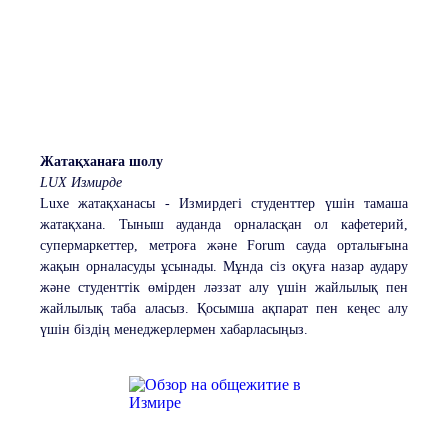
Жатақханаға шолу
LUX Измирде
Luxe жатақханасы - Измирдегі студенттер үшін тамаша
жатақхана. Тыныш ауданда орналасқан ол кафетерий,
супермаркеттер, метроға және Forum сауда орталығына
жақын орналасуды ұсынады. Мұнда сіз оқуға назар аудару
және студенттік өмірден ләззат алу үшін жайлылық пен
жайлылық таба аласыз. Қосымша ақпарат пен кеңес алу
үшін біздің менеджерлермен хабарласыңыз.