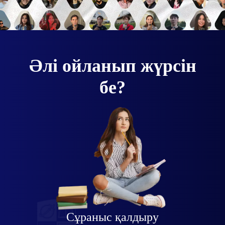
Әлі ойланып жүрсін
бе?
Сұраныс қалдыру