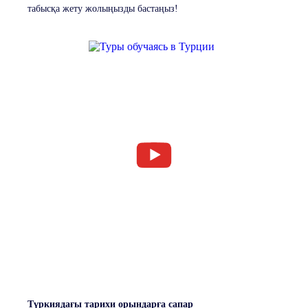
табысқа жету жолыңызды бастаңыз!
Түркиядағы тарихи орындарға сапар