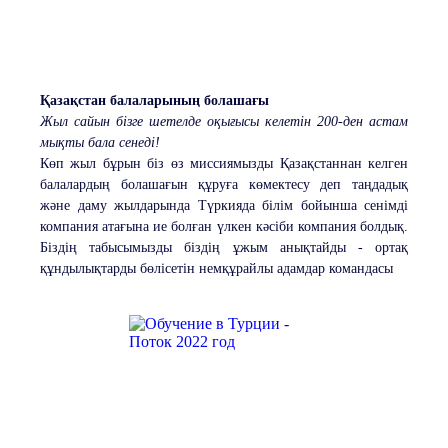
Қазақстан балаларының болашағы
Жыл сайын бізге шетелде оқығысы келетін 200-ден астам
мықты бала сенеді!
Көп жыл бұрын біз өз миссиямызды Қазақстаннан келген
балалардың болашағын құруға көмектесу деп таңдадық
және даму жылдарында Түркияда білім бойынша сенімді
компания атағына ие болған үлкен кәсіби компания болдық.
Біздің табысымызды біздің ұжым анықтайды - ортақ
құндылықтарды бөлісетін немқұрайлы адамдар командасы ️