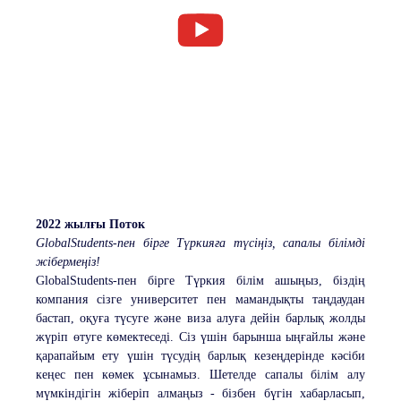
2022 жылғы Поток
GlobalStudents-пен бірге Түркияға түсіңіз, сапалы білімді
жібермеңіз!
GlobalStudents-пен бірге Түркия білім ашыңыз, біздің
компания сізге университет пен мамандықты таңдаудан
бастап, оқуға түсуге және виза алуға дейін барлық жолды
жүріп өтуге көмектеседі. Сіз үшін барынша ыңғайлы және
қарапайым ету үшін түсудің барлық кезеңдерінде кәсіби
кеңес пен көмек ұсынамыз. Шетелде сапалы білім алу
мүмкіндігін жіберіп алмаңыз - бізбен бүгін хабарласып,