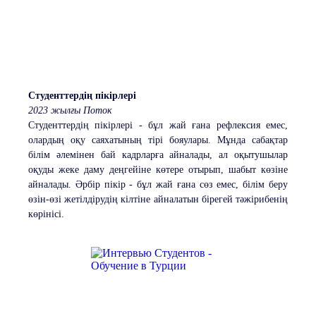
Студенттердің пікірлері
2023 жылғы Поток
Студенттердің пікірлері - бұл жай ғана рефлексия емес,
олардың оқу саяхатының тірі бояулары. Мұнда сабақтар
білім әлемінен бай кадрларға айналады, ал оқытушылар
оқуды жеке даму деңгейіне көтере отырып, шабыт көзіне
айналады. Әрбір пікір - бұл жай ғана сөз емес, білім беру
өзін-өзі жетілдірудің кілтіне айналатын бірегей тәжірибенің
көрінісі.