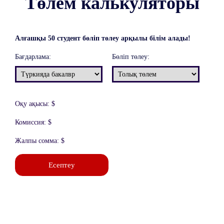
Төлем калькуляторы
Алғашқы 50 студент бөліп төлеу арқылы білім алады!
Бағдарлама:
Бөліп төлеу:
Оқу ақысы:
$
Комиссия:
$
Жалпы сомма:
$
Есептеу