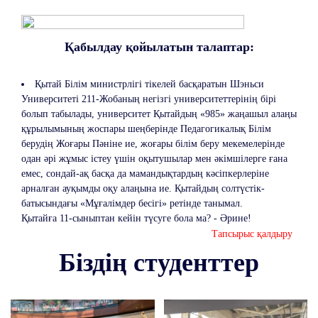
Қабылдау қойылатын талаптар:
Қытай Бiлiм министрлiгi тiкелей басқаратын Шэньси
Университетi 211-Жобаның негiзгi университеттерiнiң бiрi
болып табылады, университет Қытайдың «985» жаңашыл алаңы
құрылымының жоспары шеңберiнде Педагогикалық Бiлiм
берудiң Жоғары Пәнiне ие, жоғары бiлiм беру мекемелерiнде
одан әрi жұмыс iстеу үшiн оқытушылар мен әкiмшiлерге ғана
емес, сондай-ақ басқа да мамандықтардың кәсiпкерлерiне
арналған ауқымды оқу алаңына ие. Қытайдың солтүстік-
батысындағы «Мұғалімдер бесігі» ретінде танымал.
Қытайға 11-сыныптан кейін түсуге бола ма? - Әрине!
Тапсырыс қалдыру
Біздің студенттер