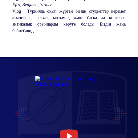
Efes, Bergama, Sirince
Vlog : Түркияда оқып жүрген біздің студенттер керемет
атмосфера, саяхат, ынтымақ және басқа да көптеген
антикалық орындарды көруге болады Біздің жаңа
бейнебаяндар.