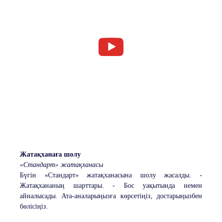
Жатақханаға шолу
«Стандарт» жатақханасы
Бүгін «Стандарт» жатақханасына шолу жасалды. -
Жатақхананың шарттары. - Бос уақытында немен
айналысады. Ата-аналарыңызға көрсетіңіз, достарыңызбен
бөлісіңіз.