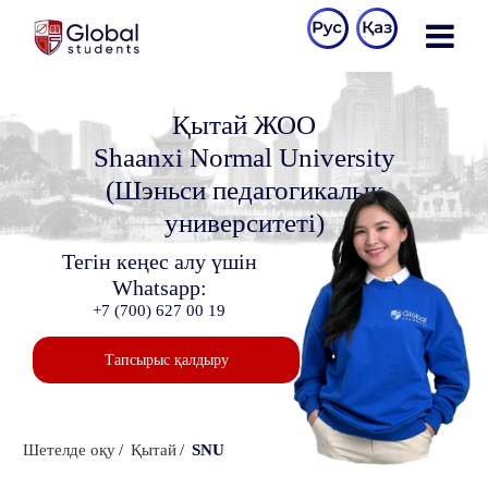
Қытай ЖОО
Shaanxi Normal University
(Шэньси педагогикалық
университеті)
Тегін кеңес алу үшін
Whatsapp:
+7 (700) 627 00 19
Тапсырыс қалдыру
Шетелде оқу
Қытай
SNU