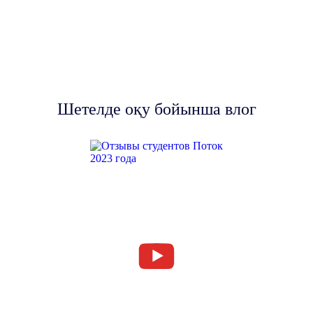
Шетелде оқу бойынша влог