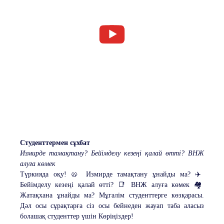
Студенттермен сұхбат
Измирде тамақтану? Бейімделу кезеңі қалай өтті? ВНЖ
алуға көмек
Түркияда оқу! 🥨 Измирде тамақтану ұнайды ма? ✈️
Бейімделу кезеңі қалай өтті? 📑 ВНЖ алуға көмек 🏘️
Жатақхана ұнайды ма? Мұгалім студенттерге көзқарасы.
Дәл осы сұрақтарға сіз осы бейнеден жауап таба аласыз️
болашақ студенттер үшін Көріңіздер!