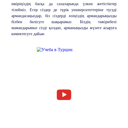
өміріңіздің басқа да салаларында үлкен жетістіктер
тілейміз. Егер сіздер де түрік университеттеріне түсуді
армандасаңыздар, біз сіздерді өзіңіздің армандарыңызды
бізбен бөлісуге шақырамыз. Біздің тәжірибелі
мамандарымыз сізді қолдап, арманыңызды жүзеге асыруға
көмектесуге дайын.