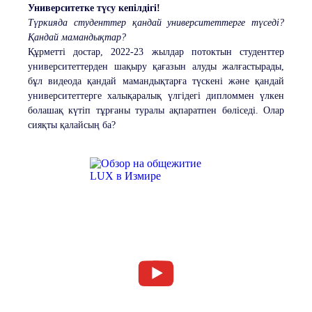
Университетке түсу кепілдігі!
Түркияда студенттер қандай университеттерге түседі?
Қандай мамандықтар?
Құрметті достар, 2022-23 жылдар потоктын студенттер
университеттерден шақыру қағазын алуды жалғастырады,
бұл видеода қандай мамандықтарға түскені және қандай
университеттерге халықаралық үлгідегі дипломмен үлкен
болашақ күтіп тұрғаны туралы ақпаратпен бөліседі. Олар
сияқты қалайсың ба?